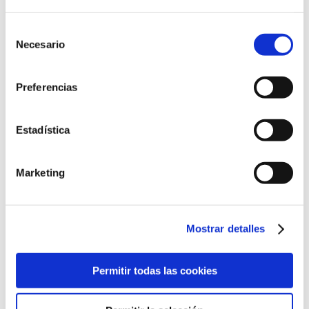
Selección
€165
Necesario
de
consentimiento
V Curso teórico-
Preferencias
practico eco-doppler
venoso de los
miembros inferiores
Estadística
y abdomino-pélvico.
DR JAVIER PÉREZ MONREAL
Marketing
Curso dirigido a : Médicos
hispanohablantes, flebólogos, c
Mostrar detalles
Permitir todas las cookies