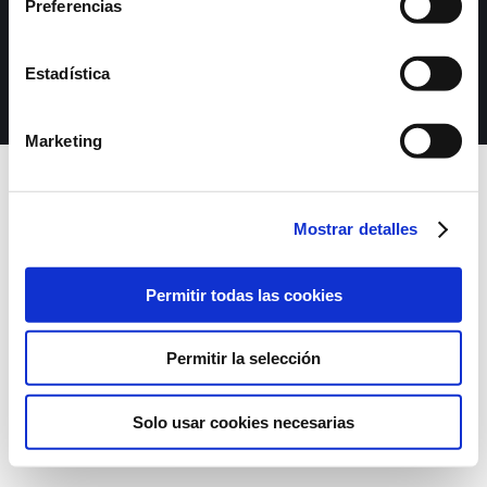
Preferencias
Copyright 2020 AIV
| Diseño web
elarnes
Aviso Legal
|
Política de Privacidad
|
Términos y
Estadística
condiciones de inscripción en el curso
Marketing
Mostrar detalles
Permitir todas las cookies
Permitir la selección
Solo usar cookies necesarias